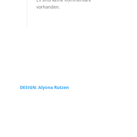
vorhanden.
2026 © Schumann's Restaurant - all rights
reserved
IMPRESSUM & DATENSCHUTZ
DESIGN: Alyona Rutzen